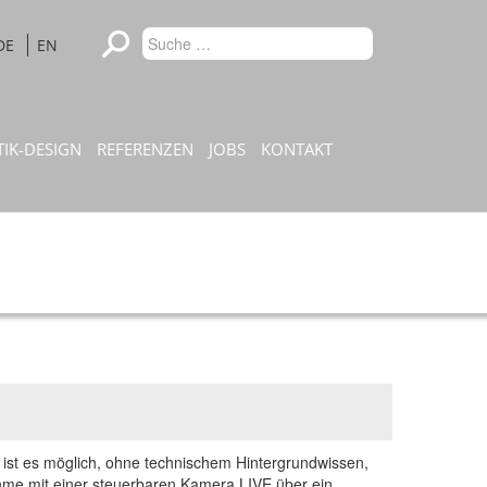
Type 2 or
DE
EN
Suchen
more
characters
for results.
TIK-DESIGN
REFERENZEN
JOBS
KONTAKT
t es möglich, ohne technischem Hintergrundwissen,
hme mit einer steuerbaren Kamera LIVE über ein