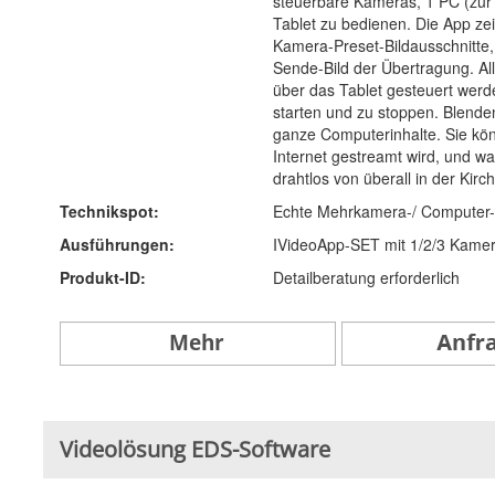
steuerbare Kameras, 1 PC (zur 
Tablet zu bedienen. Die App zei
Kamera-Preset-Bildausschnitte,
Sende-Bild der Übertragung. Al
über das Tablet gesteuert werde
starten und zu stoppen. Blenden
ganze Computerinhalte. Sie kön
Internet gestreamt wird, und was
drahtlos von überall in der Kir
Technikspot:
Echte Mehrkamera-/ Computer-B
Ausführungen:
IVideoApp-SET mit 1/2/3 Kame
Produkt-ID:
Detailberatung erforderlich
Videolösung EDS-Software